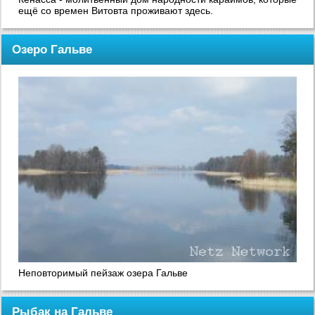
ещё со времен Витовта проживают здесь.
Озеро Гальве
Неповторимый пейзаж озера Гальве
Рыбак на Гальве