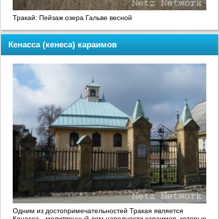
Тракай: Пейзаж озера Гальве весной
Кенасса (кенеса) караимов
Одним из достопримечательностей Тракая является
Кенасса - молитвенный дом народности караимов, которые