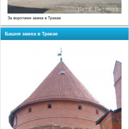
За воротами замка в Тракае
Башня замка в Тракае