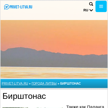
RU
PRIVET-LITVA.RU
»
ГОРОДА ЛИТВЫ
»
БИРШТОНАС
Бирштонас
Также как Паланга