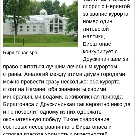
спорит с Нерингой
за звание курорта
номер один
литовской
Балтики,
Бирштонас
конкурирует с
Бирштонас spa
Друскининкаем за
право считаться лучшим лечебным курортом
страны. Аналогий между этими двумя городами
можно провести сразу несколько: оба курорта
стоят на Немане, оба знамениты своими
минеральными водами, а живописная природа
Бирштонаса и Друскининкая так вероятно никогда
и не позволит одному из них одержать
окончательную победу. Тихое очарование
сосновых лесов равнинного Бирштонаса и
строгая красота холмистых окрестностей